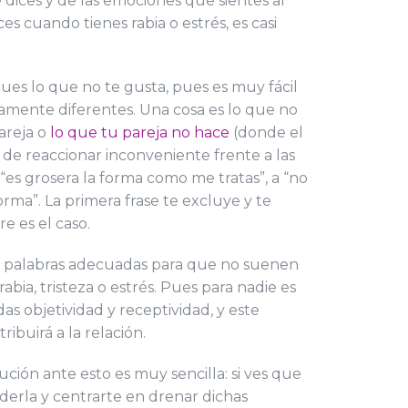
e dices y de las emociones que sientes al
s cuando tienes rabia o estrés, es casi
ues lo que no te gusta, pues es muy fácil
tamente diferentes. Una cosa es lo que no
pareja o
lo que tu pareja no hace
(donde el
o de reaccionar inconveniente frente a las
“es grosera la forma como me tratas”, a “no
rma”. La primera frase te excluye y te
e es el caso.
r las palabras adecuadas para que no suenen
ia, tristeza o estrés. Pues para nadie es
objetividad y receptividad, y este
ibuirá a la relación.
ión ante esto es muy sencilla: si ves que
derla y centrarte en drenar dichas