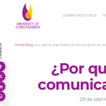
SOBRE NOSOTROS
T
SOBRE NOSOTROS
T
partir
›
›
Home
Blog
¿Por qué es importante la comunicación en un
¿Por qu
comunica
28 de sept