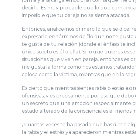
forma y a la carga emocional con la que me dirij
decirlo. Es muy probable que lo que comunicas es
imposible que tu pareja no se sienta atacada.
Entonces, analicemos primero lo que se dice: r
expresarlo en términos de “lo que no te gusta 
te gusta de tu relación (donde el énfasis te inc
único sujeto es él o ella). Si lo que quieres es
situaciones que viven en pareja, entonces es pr
me gusta la forma como nos estamos tratando”, 
coloca como la víctima, mientras que en la seg
Es cierto que mientras sientes rabia o estás est
ofensivas, y es precisamente por eso que debo 
un secreto que una emoción (especialmente cu
estado alterado de la consciencia es el menos i
¿Cuántas veces te ha pasado que has dicho algo
la rabia y el estrés ya aparecieron mientras e