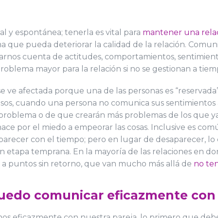
 y espontánea; tenerla es vital para
mantener una rela
que pueda deteriorar la calidad de la relación. Comuni
 darnos cuenta de actitudes, comportamientos, sentimient
oblema mayor para la relación si no se gestionan a tie
 ve afectada porque una de las personas es “reservada”
sos, cuando una persona no comunica sus sentimientos a 
problema o de que crearán más problemas de los que ya
ace por el miedo a empeorar las cosas. Inclusive es comú
aparecer con el tiempo; pero en lugar de desaparecer, lo
n etapa temprana. En la mayoría de las relaciones en do
o a puntos sin retorno, que van mucho más allá de
no ten
edo comunicar eficazmente con 
 eficazmente con nuestra pareja, lo primero que debe