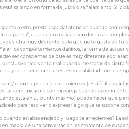
o a él o ella. En otras palabras, es darte cuenta de lo qu
té saliendo en forma de juicio o señalamiento. Si lo dice
especto a esto, presta especial atención cuando comuniq
de tu pareja”, cuando en realidad son dos cosas comple
luye), y otra muy diferente, es lo que no te gusta de tu 
 señalar los comportamientos dañinos, la forma de actuar 
eciso ser conscientes de que es muy diferente expresar: 
o inclusive “me siento mal cuando me tratas de cierta fo
unda y la tercera compartes responsabilidad como siempr
resado/a con tu pareja (o con quien sea),es difícil elegi
evitar comunicarme con mi pareja cuando experimente rab
ando está en su punto máximo) puede hacer que pierdas 
ndicado para resolver o expresar algo que se supone contr
 cuando estabas enojado y luego te arrepientes? La soluc
stás en medio de una conversación, es momento de suspen