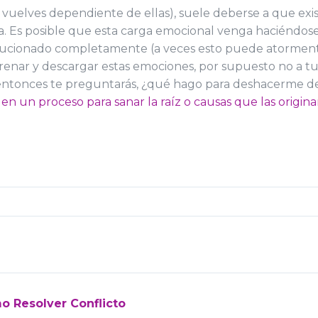
vuelves dependiente de ellas), suele deberse a que exi
ma. Es posible que esta carga emocional venga haciéndos
olucionado completamente (a veces esto puede atormentar
renar y descargar estas emociones, por supuesto no a tu 
o entonces te preguntarás, ¿qué hago para deshacerme de
n un proceso para sanar la raíz o causas que las origina
o Resolver Conflicto