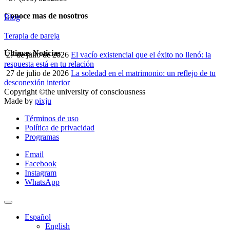
Conoce mas de nosotros
Blog
Terapia de pareja
Últimas Noticias
27 de julio de 2026
El vacío existencial que el éxito no llenó: la
respuesta está en tu relación
27 de julio de 2026
La soledad en el matrimonio: un reflejo de tu
desconexión interior
Copyright ©the university of consciousness
Made by
pixju
Términos de uso
Política de privacidad
Programas
Email
Facebook
Instagram
WhatsApp
Español
English