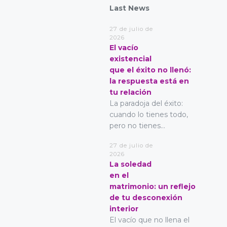
Last News
27 de julio de
2026
El vacío
existencial
que el éxito no llenó:
la respuesta está en
tu relación
La paradoja del éxito:
cuando lo tienes todo,
pero no tienes...
27 de julio de
2026
La soledad
en el
matrimonio: un reflejo
de tu desconexión
interior
El vacío que no llena el