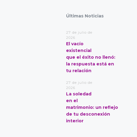
Últimas Noticias
27 de julio de
2026
El vacío
existencial
que el éxito no llenó:
la respuesta está en
tu relación
27 de julio de
2026
La soledad
en el
matrimonio: un reflejo
de tu desconexión
interior