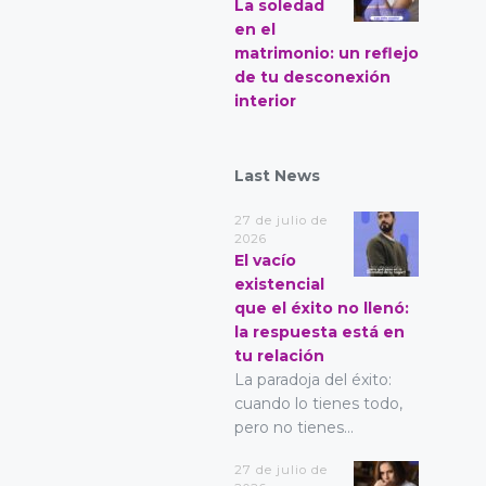
La soledad
en el
matrimonio: un reflejo
de tu desconexión
interior
Last News
27 de julio de
2026
El vacío
existencial
que el éxito no llenó:
la respuesta está en
tu relación
La paradoja del éxito:
cuando lo tienes todo,
pero no tienes...
27 de julio de