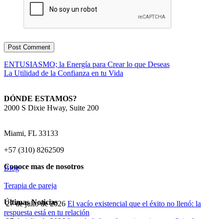
ENTUSIASMO; la Energía para Crear lo que Deseas
La Utilidad de la Confianza en tu Vida
DÓNDE ESTAMOS?
2000 S Dixie Hway, Suite 200
Miami, FL 33133
+57 (310) 8262509
Conoce mas de nosotros
Blog
Terapia de pareja
Últimas Noticias
27 de julio de 2026
El vacío existencial que el éxito no llenó: la
respuesta está en tu relación