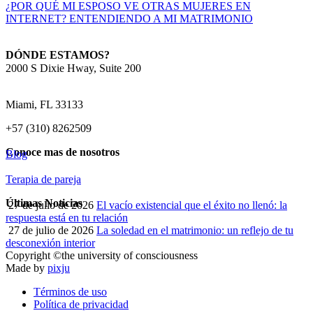
¿POR QUÉ MI ESPOSO VE OTRAS MUJERES EN
INTERNET? ENTENDIENDO A MI MATRIMONIO
DÓNDE ESTAMOS?
2000 S Dixie Hway, Suite 200
Miami, FL 33133
+57 (310) 8262509
Conoce mas de nosotros
Blog
Terapia de pareja
Últimas Noticias
27 de julio de 2026
El vacío existencial que el éxito no llenó: la
respuesta está en tu relación
27 de julio de 2026
La soledad en el matrimonio: un reflejo de tu
desconexión interior
Copyright ©the university of consciousness
Made by
pixju
Términos de uso
Política de privacidad