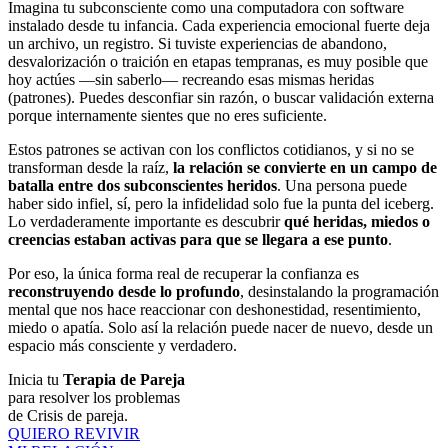
Imagina tu subconsciente como una computadora con software
instalado desde tu infancia. Cada experiencia emocional fuerte deja
un archivo, un registro. Si tuviste experiencias de abandono,
desvalorización o traición en etapas tempranas, es muy posible que
hoy actúes —sin saberlo— recreando esas mismas heridas
(patrones). Puedes desconfiar sin razón, o buscar validación externa
porque internamente sientes que no eres suficiente.
Estos patrones se activan con los conflictos cotidianos, y si no se
transforman desde la raíz,
la relación se convierte en un campo de
batalla entre dos subconscientes heridos
. Una persona puede
haber sido infiel, sí, pero la infidelidad solo fue la punta del iceberg.
Lo verdaderamente importante es descubrir
qué heridas, miedos o
creencias estaban activas para que se llegara a ese punto
.
Por eso, la única forma real de recuperar la confianza es
reconstruyendo desde lo profundo
, desinstalando la programación
mental que nos hace reaccionar con deshonestidad, resentimiento,
miedo o apatía. Solo así la relación puede nacer de nuevo, desde un
espacio más consciente y verdadero.
Inicia tu
Terapia de Pareja
para resolver los problemas
de Crisis de pareja.
QUIERO REVIVIR