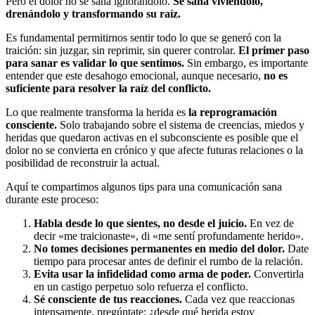
Pero el dolor no se sana ignorándolo.
Se sana viviéndolo,
drenándolo y transformando su raíz.
Es fundamental permitirnos sentir todo lo que se generó con la
traición: sin juzgar, sin reprimir, sin querer controlar.
El primer paso
para sanar es validar lo que sentimos.
Sin embargo, es importante
entender que este desahogo emocional, aunque necesario,
no es
suficiente para resolver la raíz del conflicto.
Lo que realmente transforma la herida es
la reprogramación
consciente.
Solo trabajando sobre el sistema de creencias, miedos y
heridas que quedaron activas en el subconsciente es posible que el
dolor no se convierta en crónico y que afecte futuras relaciones o la
posibilidad de reconstruir la actual.
Aquí te compartimos algunos tips para una comunicación sana
durante este proceso:
Habla desde lo que sientes, no desde el juicio.
En vez de
decir «me traicionaste», di «me sentí profundamente herido».
No tomes decisiones permanentes en medio del dolor.
Date
tiempo para procesar antes de definir el rumbo de la relación.
Evita usar la infidelidad como arma de poder.
Convertirla
en un castigo perpetuo solo refuerza el conflicto.
Sé consciente de tus reacciones.
Cada vez que reaccionas
intensamente, pregúntate: ¿desde qué herida estoy