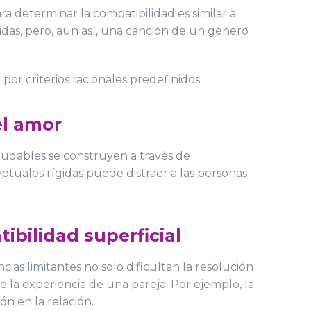
a determinar la compatibilidad es similar a
idas, pero, aun así, una canción de un género
por criterios racionales predefinidos.
el amor
ludables se construyen a través de
tuales rígidas puede distraer a las personas
Últimas Noticias
ibilidad superficial
27 de julio de
2026
cias limitantes no solo dificultan la resolución
El vacío
existencial
 la experiencia de una pareja. Por ejemplo, la
que el éxito no llenó:
ón en la relación.