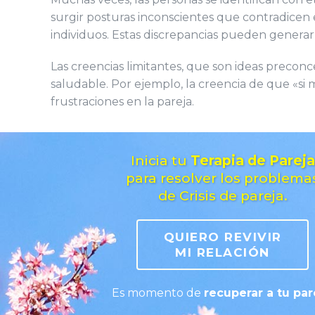
surgir posturas inconscientes que contradicen 
individuos. Estas discrepancias pueden genera
Las creencias limitantes, que son ideas precon
saludable. Por ejemplo, la creencia de que «si
frustraciones en la pareja.
Inicia tu
Terapia de Pareja
para resolver los problema
de Crisis de pareja.
QUIERO REVIVIR
MI RELACIÓN
Es momento de
recuperar a tu par