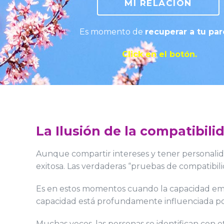
MI RELACIÓN
Es momento de
recuperar a tu par
Click en el botón.
La Ilusión de la compatibili
Aunque compartir intereses y tener personalida
exitosa. Las verdaderas “pruebas de compatibil
Es en estos momentos cuando la capacidad emoc
capacidad está profundamente influenciada por
Muchas veces, las personas se identifican con 