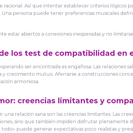
ional. Así que intentar establecer criterios lógicos par
a. Una persona puede tener preferencias musicales defin
nte estar abiertos a conexiones inesperadas y no limitarse 
r de los test de compatibilidad en 
esperando ser encontrada es engañosa. Las relaciones sa
 y crecimiento mutuo. Aferrarse a construcciones concep
lación armoniosa.
DÓNDE ESTAMOS?
or: creencias limitantes y compat
2000 S Dixie Hway,
Suite 200
una relación sana son las creencias limitantes.
Las creen
ciones, sino que también impiden disfrutar plenamente de
Miami, FL 33133
todo» puede generar expectativas poco realistas y presi