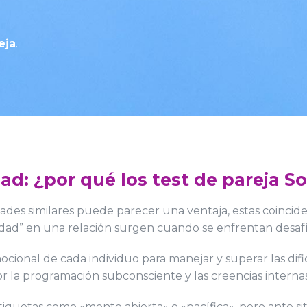
eja
.
dad: ¿por qué los test de pareja S
des similares puede parecer una ventaja, estas coinciden
idad” en una relación surgen cuando se enfrentan desafío
ional de cada individuo para manejar y superar las difi
 la programación subconsciente y las creencias interna
etiquetas como «mente abierta» o «pacífica», pero ante s