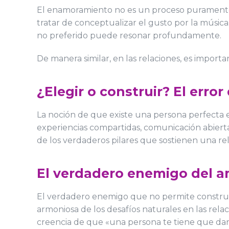
El enamoramiento no es un proceso puramente rac
tratar de conceptualizar el gusto por la músic
no preferido puede resonar profundamente.
De manera similar, en las relaciones, es importa
¿Elegir o construir? El erro
La noción de que existe una persona perfecta 
experiencias compartidas, comunicación abierta
de los verdaderos pilares que sostienen una re
El verdadero enemigo del am
El verdadero enemigo que no permite construir 
armoniosa de los desafíos naturales en las rela
creencia de que «una persona te tiene que dar 