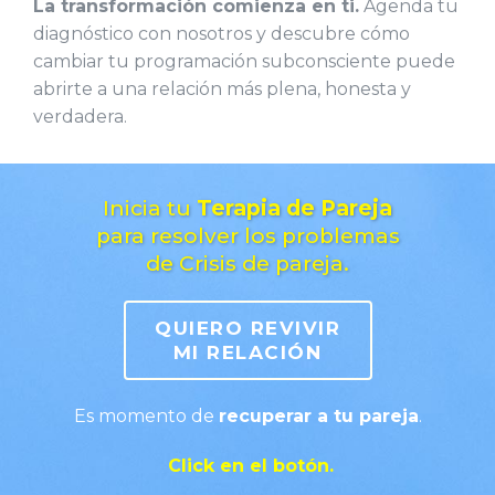
La transformación comienza en ti.
Agenda tu
diagnóstico con nosotros y descubre cómo
cambiar tu programación subconsciente puede
abrirte a una relación más plena, honesta y
verdadera.
Inicia tu
Terapia de Pareja
para resolver los problemas
de Crisis de pareja.
QUIERO REVIVIR
MI RELACIÓN
Es momento de
recuperar a tu pareja
.
Click en el botón.