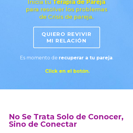
Inicia tu
Terapia de Pareja
para resolver los problemas
de Crisis de pareja.
QUIERO REVIVIR
MI RELACIÓN
Es momento de
recuperar a tu pareja
.
Click en el botón.
No Se Trata Solo de Conocer,
Sino de Conectar