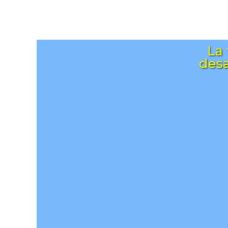
La 
desa