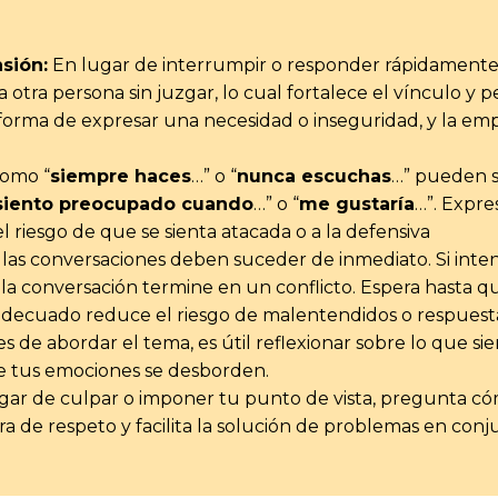
sión:
En lugar de interrumpir o responder rápidamente,
 otra persona sin juzgar, lo cual fortalece el vínculo y 
 forma de expresar una necesidad o inseguridad, y la em
como “
siempre haces
…” o “
nunca escuchas
…” pueden s
siento preocupado cuando
…” o “
me gustaría
…”. Expre
l riesgo de que se sienta atacada o a la defensiva
las conversaciones deben suceder de inmediato. Si int
e la conversación termine en un conflicto. Espera hasta
 adecuado reduce el riesgo de malentendidos o respuesta
s de abordar el tema, es útil reflexionar sobre lo que si
e tus emociones se desborden.
ar de culpar o imponer tu punto de vista, pregunta cómo
a de respeto y facilita la solución de problemas en conj