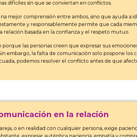
 difíciles sin que se conviertan en conflictos.
una mejor comprensión entre ambos, sino que ayuda a ide
honestamente y responsablemente permite que cada miem
a relación basada en la confianza y el respeto mutuo.
porque las personas creen que expresar sus emociones 
Sin embargo, la falta de comunicación solo pospone los co
ada, podemos resolver el conflicto antes de que afecte
omunicación en la relación
eja, o en realidad con cualquier persona, exige pacienci
obstante, expresar auténtica paciencia, empatía y compr