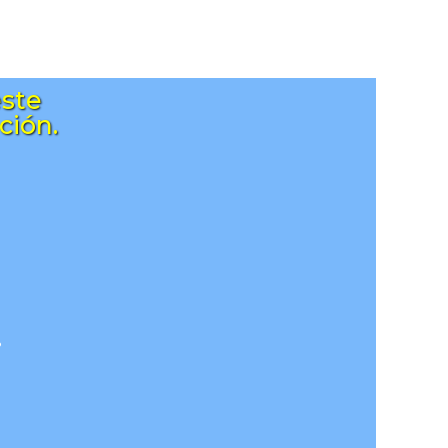
este
ción.
.