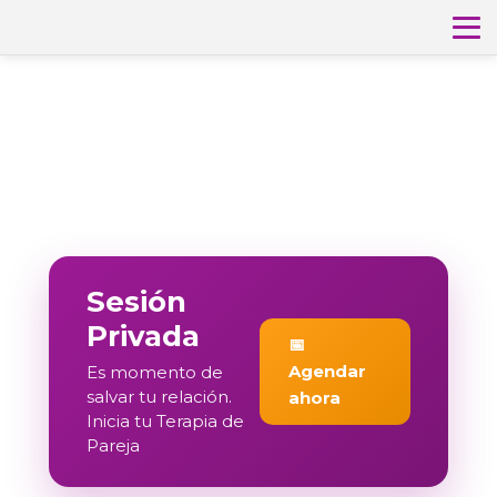
Sesión
Privada
📅
Agendar
Es momento de
salvar tu relación.
ahora
Inicia tu Terapia de
Pareja