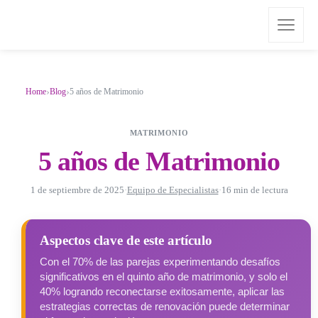
›
›
Home
Blog
5 años de Matrimonio
MATRIMONIO
5 años de Matrimonio
1 de septiembre de 2025
·
Equipo de Especialistas
·
16 min de lectura
Aspectos clave de este artículo
Con el 70% de las parejas experimentando desafíos
significativos en el quinto año de matrimonio, y solo el
40% logrando reconectarse exitosamente, aplicar las
estrategias correctas de renovación puede determinar